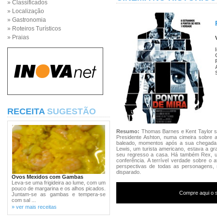
» Classificados
» Localização
» Gastronomia
» Roteiros Turísticos
» Praias
RECEITA
SUGESTÃO
Resumo:
Thomas Barnes e Kent Taylor s
Presidente Ashton, numa cimeira sobre a
baleado, momentos após a sua chegada 
Lewis, um turista americano, estava a gr
seu regresso a casa. Há também Rex, um
conferência. A terrível verdade sobre 
perspectivas de todas as personagens, n
disparado.
Ovos Mexidos com Gambas
Leva-se uma frigideira ao lume, com um
pouco de margarina e os alhos picados.
Compre aqui o s
Juntam-se as gambas e tempera-se
com sal ...
» ver mais receitas