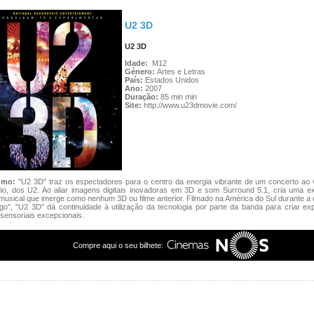
U2 3D
U2 3D
Idade:
M12
Género:
Artes e Letras
País:
Estados Unidos
Ano:
2007
Duração:
85 min min
Site:
http://www.u23dmovie.com/
umo:
"U2 3D" traz os espectadores para o centro da energia vibrante de um concerto ao 
io, dos U2. Ao aliar imagens digitais inovadoras em 3D e som Surround 5.1, cria uma ex
musical que imerge como nenhum 3D ou filme anterior. Filmado na América do Sul durante a
igo", "U2 3D" dá continuidade à utilização da tecnologia por parte da banda para criar ex
-sensoriais excepcionais.
Compre aqui o seu bilhete: