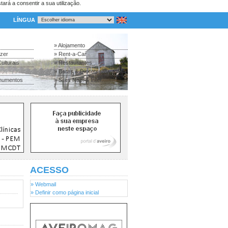
tará a consentir a sua utilização.
LÍNGUA
» Alojamento
azer
» Rent-a-Car
ulturais
» Restaurantes
» Bares & Discotecas
numentos
» Sites Nac. & Inter.
ACESSO
» Webmail
» Definir como página inicial