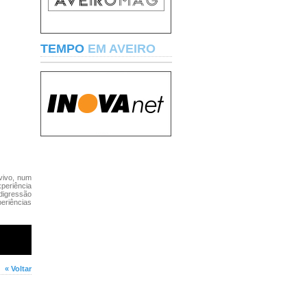
TEMPO
EM AVEIRO
vivo, num
periência
 digressão
periências
« Voltar