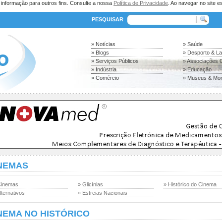
a informação para outros fins. Consulte a nossa
Política de Privacidade
. Ao navegar no site es
PESQUISAR
» Notícias
» Saúde
» Blogs
» Desporto & L
» Serviços Públicos
» Associações C
» Indústria
» Educação
» Comércio
» Museus & Mo
NEMAS
Cinemas
» Glicínias
» Histórico do Cinema
lternativos
» Estreias Nacionais
NEMA NO HISTÓRICO