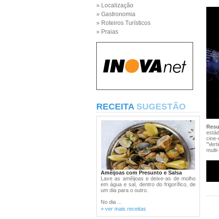
» Localização
» Gastronomia
» Roteiros Turísticos
» Praias
RECEITA
SUGESTÃO
Res
estád
cine-
"Vert
multi
Amêijoas com Presunto e Salsa
Lave as amêijoas e deixe-as de molho
em água e sal, dentro do frigorífico, de
um dia para o outro.
No dia ...
» ver mais receitas