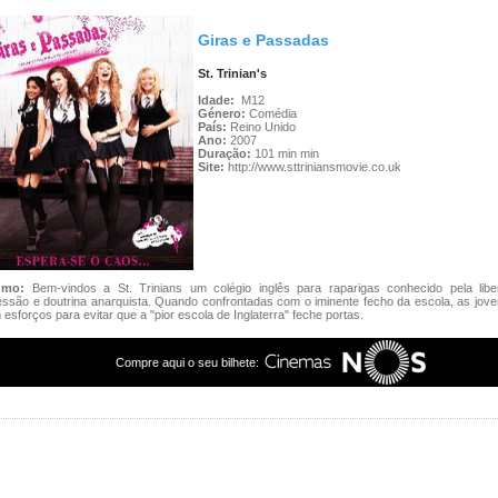
Giras e Passadas
St. Trinian's
Idade:
M12
Género:
Comédia
País:
Reino Unido
Ano:
2007
Duração:
101 min min
Site:
http://www.sttriniansmovie.co.uk
umo:
Bem-vindos a St. Trinians um colégio inglês para raparigas conhecido pela lib
ssão e doutrina anarquista. Quando confrontadas com o iminente fecho da escola, as jove
esforços para evitar que a "pior escola de Inglaterra" feche portas.
Compre aqui o seu bilhete: