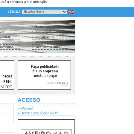
tará a consentir a sua utilização.
LÍNGUA
» Alojamento
azer
» Rent-a-Car
ulturais
» Restaurantes
» Bares & Discotecas
numentos
» Sites Nac. & Inter.
ACESSO
» Webmail
» Definir como página inicial