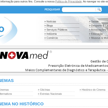
a informação para outros fins. Consulte a nossa
Política de Privacidade
. Ao navegar no site es
PESQUISAR
» Notícias
» Saúde
» Blogs
» Desporto & L
» Serviços Públicos
» Associações C
» Indústria
» Educação
» Comércio
» Museus & Mo
NEMAS
Cinemas
» Glicínias
» Histórico do Cinema
lternativos
» Estreias Nacionais
NEMA NO HISTÓRICO