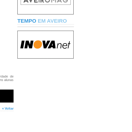
TEMPO
EM AVEIRO
erdade de
ns alunas
« Voltar