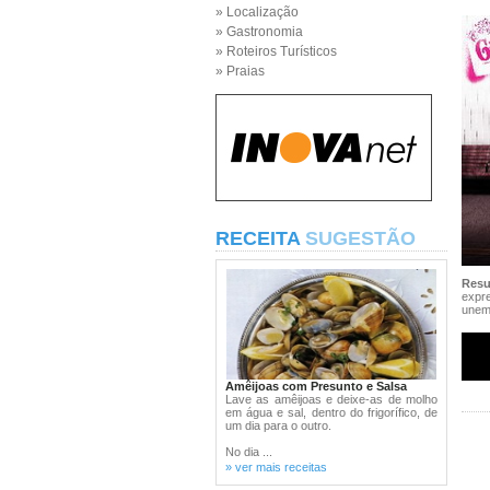
» Localização
» Gastronomia
» Roteiros Turísticos
» Praias
RECEITA
SUGESTÃO
Res
expre
unem 
Amêijoas com Presunto e Salsa
Lave as amêijoas e deixe-as de molho
em água e sal, dentro do frigorífico, de
um dia para o outro.
No dia ...
» ver mais receitas