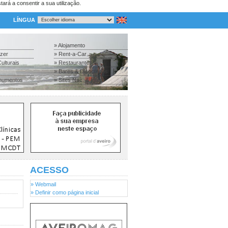
tará a consentir a sua utilização.
LÍNGUA
» Alojamento
azer
» Rent-a-Car
ulturais
» Restaurantes
» Bares & Discotecas
numentos
» Sites Nac. & Inter.
ACESSO
» Webmail
» Definir como página inicial