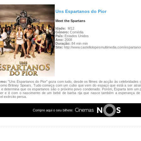
Uns Espartanos do Pior
Meet the Spartans
Idade:
M12
Género:
Comédia
País:
Estados Unidos
Ano:
2008
Duração:
84 min min
Site:
http://www.castellolopesmultimedia.com/espartano
umo:
"Uns Espartanos do Pior" goza com tudo, desde os filmes de acção às celebridades 
como Britney Spears. Tudo começa com um cubo que vem do espaço que está a ser atraí
a e determina que os espartanos são o próximo povo condenado. Porém, Esparta tem um 
oer e é com o nascimento de um bebé de barba rija que nasce também a esperança de
el exército persa.
Compre aqui o seu bilhete: