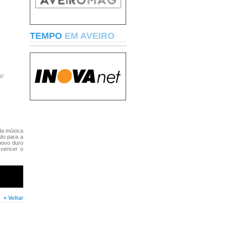
TEMPO
EM AVEIRO
s/
da música
do para a
povo duro
 vencer o
« Voltar