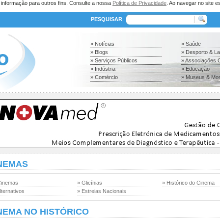
a informação para outros fins. Consulte a nossa
Política de Privacidade
. Ao navegar no site es
PESQUISAR
» Notícias
» Saúde
» Blogs
» Desporto & L
» Serviços Públicos
» Associações C
» Indústria
» Educação
» Comércio
» Museus & Mo
NEMAS
Cinemas
» Glicínias
» Histórico do Cinema
lternativos
» Estreias Nacionais
NEMA NO HISTÓRICO