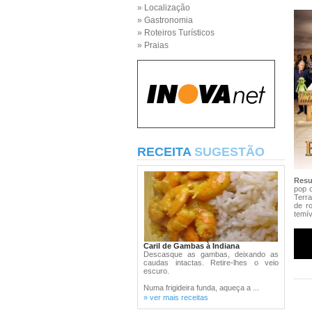
» Localização
» Gastronomia
» Roteiros Turísticos
» Praias
RECEITA
SUGESTÃO
Res
pop 
Terr
de r
temív
Caril de Gambas à Indiana
Descasque as gambas, deixando as
caudas intactas. Retire-lhes o veio
escuro.
Numa frigideira funda, aqueça a ...
» ver mais receitas