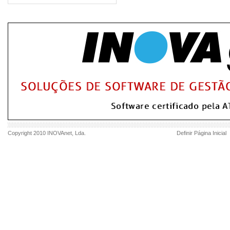
Copyright 2010
INOVAnet
, Lda.
Definir Página Inicial