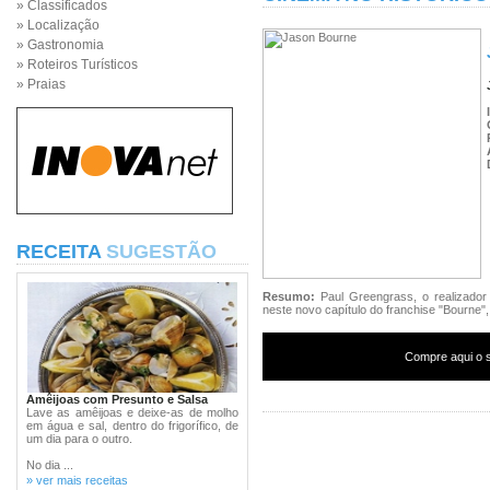
» Classificados
» Localização
» Gastronomia
» Roteiros Turísticos
» Praias
RECEITA
SUGESTÃO
Resumo:
Paul Greengrass, o realizador
neste novo capítulo do franchise "Bourne",
Compre aqui o s
Amêijoas com Presunto e Salsa
Lave as amêijoas e deixe-as de molho
em água e sal, dentro do frigorífico, de
um dia para o outro.
No dia ...
» ver mais receitas