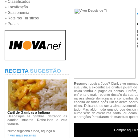
» Classificados
» Localização
» Gastronomia
» Roteiros Turísticos
» Praias
RECEITA
SUGESTÃO
Resumo:
Louisa ?Lou? Clark vive numa p
sua vida, a excêntrica e criativa jovem d
unida família a pagar as contas. Porém,
enfrenta o mais recente desafio da sua c
na assistente domiciliária e companhia 
cadeira de rodas após um acidente ocorr
olhos. Deixando de ser a alma aventureira
tudo. Mas aldo muda quando Lou decidir 
Caril de Gambas à Indiana
numa série de aventuras, tanto Lou como
Descasque as gambas, deixando as
e corações ? mudarem de maneiras que nu
caudas intactas. Retire-lhes o veio
escuro.
Compre aqui o s
Numa frigideira funda, aqueça a ...
» ver mais receitas