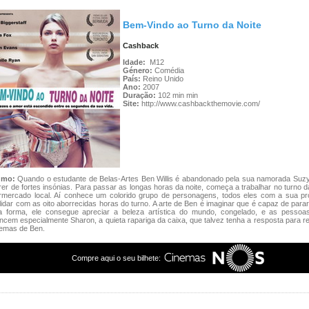
Bem-Vindo ao Turno da Noite
Cashback
Idade:
M12
Género:
Comédia
País:
Reino Unido
Ano:
2007
Duração:
102 min min
Site:
http://www.cashbackthemovie.com/
umo:
Quando o estudante de Belas-Artes Ben Willis é abandonado pela sua namorada Suz
rer de fortes insónias. Para passar as longas horas da noite, começa a trabalhar no turno d
rmercado local. Aí conhece um colorido grupo de personagens, todos eles com a sua pró
lidar com as oito aborrecidas horas do turno. A arte de Ben é imaginar que é capaz de para
a forma, ele consegue apreciar a beleza artística do mundo, congelado, e as pessoa
ncem especialmente Sharon, a quieta rapariga da caixa, que talvez tenha a resposta para r
lemas de Ben.
Compre aqui o seu bilhete: