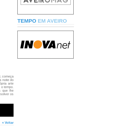
TEMPO
EM AVEIRO
y, começa
a noite do
pria arte
r o tempo.
s que lhe
esolver os
« Voltar