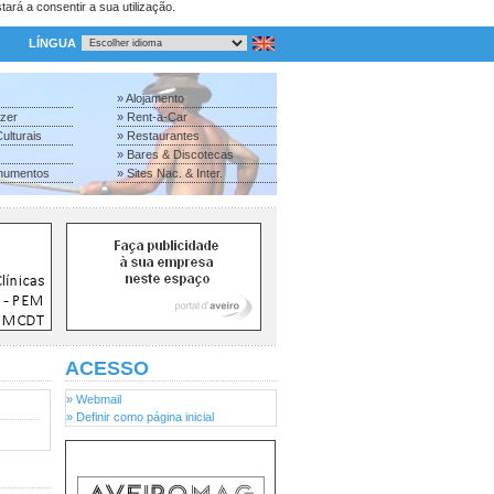
tará a consentir a sua utilização.
LÍNGUA
» Alojamento
azer
» Rent-a-Car
ulturais
» Restaurantes
» Bares & Discotecas
numentos
» Sites Nac. & Inter.
ACESSO
» Webmail
» Definir como página inicial