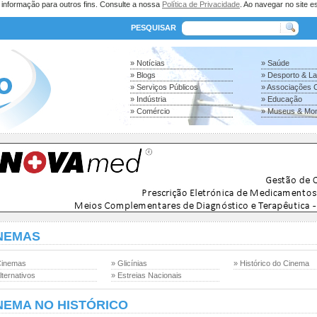
a informação para outros fins. Consulte a nossa
Política de Privacidade
. Ao navegar no site es
PESQUISAR
» Notícias
» Saúde
» Blogs
» Desporto & L
» Serviços Públicos
» Associações C
» Indústria
» Educação
» Comércio
» Museus & Mo
NEMAS
Cinemas
» Glicínias
» Histórico do Cinema
lternativos
» Estreias Nacionais
NEMA NO HISTÓRICO