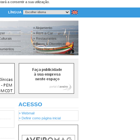
tará a consentir a sua utilização.
LÍNGUA
» Alojamento
azer
» Rent-a-Car
ulturais
» Restaurantes
» Bares & Discotecas
numentos
» Sites Nac. & Inter.
ACESSO
» Webmail
» Definir como página inicial