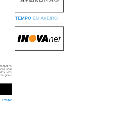
TEMPO
EM AVEIRO
 incapazes
ssaro com
ados. Mas
 marginais
« Voltar