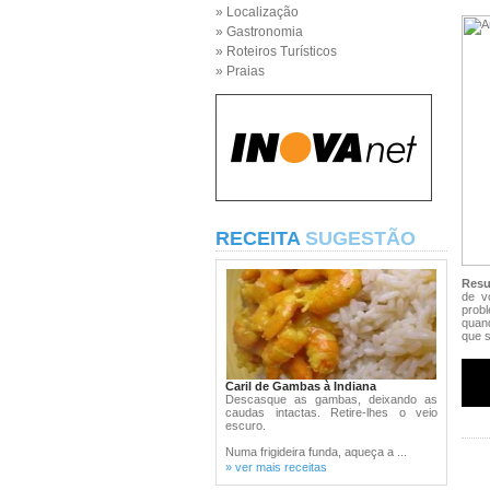
» Localização
» Gastronomia
» Roteiros Turísticos
» Praias
RECEITA
SUGESTÃO
Res
de v
probl
quand
que s
Caril de Gambas à Indiana
Descasque as gambas, deixando as
caudas intactas. Retire-lhes o veio
escuro.
Numa frigideira funda, aqueça a ...
» ver mais receitas