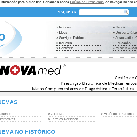
a informação para outros fins. Consulte a nossa
Política de Privacidade
. Ao navegar no site es
PESQUISAR
» Notícias
» Saúde
» Blogs
» Desporto & L
» Serviços Públicos
» Associações C
» Indústria
» Educação
» Comércio
» Museus & Mo
NEMAS
Cinemas
» Glicínias
» Histórico do Cinema
lternativos
» Estreias Nacionais
NEMA NO HISTÓRICO