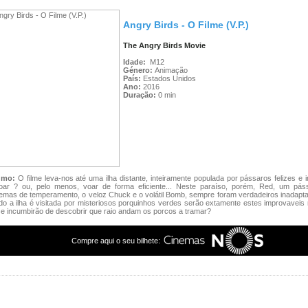
Angry Birds - O Filme (V.P.)
The Angry Birds Movie
Idade:
M12
Género:
Animação
País:
Estados Unidos
Ano:
2016
Duração:
0 min
umo:
O filme leva-nos até uma ilha distante, inteiramente populada por pássaros felizes e
oar ? ou, pelo menos, voar de forma eficiente... Neste paraíso, porém, Red, um pá
emas de temperamento, o veloz Chuck e o volátil Bomb, sempre foram verdadeiros inadapt
o a ilha é visitada por misteriosos porquinhos verdes serão extamente estes improvaveis
e incumbirão de descobrir que raio andam os porcos a tramar?
Compre aqui o seu bilhete: