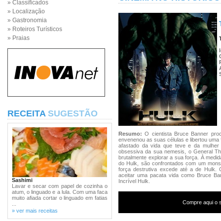
» Classificados
» Localização
» Gastronomia
» Roteiros Turísticos
» Praias
RECEITA
SUGESTÃO
Resumo:
O cientista Bruce Banner pr
envenenou as suas células e libertou uma 
afastado da vida que teve e da mulher 
obsessiva da sua nemesis, o General Thun
brutalmente explorar a sua força. À medi
do Hulk, são confrontados com um monst
força destrutiva excede até a de Hulk. 
aceitar uma pacata vida como Bruce Ban
Sashimi
Incrível Hulk.
Lavar e secar com papel de cozinha o
atum, o linguado e a lula. Com uma faca
muito afiada cortar o linguado em fatias
Compre aqui o s
...
» ver mais receitas