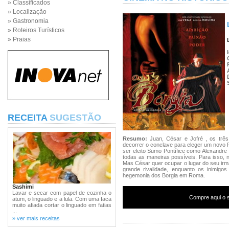
» Classificados
» Localização
» Gastronomia
» Roteiros Turísticos
» Praias
RECEITA
SUGESTÃO
Resumo:
Juan, César e Jofré , os três
decorrer o conclave para eleger um novo 
ser eleito Sumo Pontífice como Alexandre
todas as maneiras possíveis. Para isso, n
Mas César quer ocupar o lugar do seu irmã
grande rivalidade, enquanto os inimigo
hegemonia dos Borgia em Roma.
Sashimi
Lavar e secar com papel de cozinha o
Compre aqui o s
atum, o linguado e a lula. Com uma faca
muito afiada cortar o linguado em fatias
...
» ver mais receitas