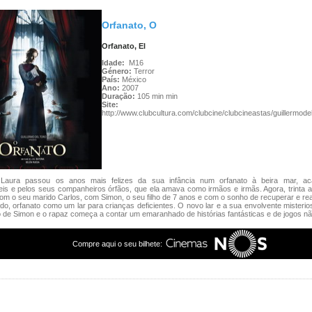
Orfanato, O
Orfanato, El
Idade:
M16
Género:
Terror
País:
México
Ano:
2007
Duração:
105 min min
Site:
http://www.clubcultura.com/clubcine/clubcineastas/guillermodel
:
Laura passou os anos mais felizes da sua infância num orfanato à beira mar, ac
is e pelos seus companheiros órfãos, que ela amava como irmãos e irmãs. Agora, trinta a
om o seu marido Carlos, com Simon, o seu filho de 7 anos e com o sonho de recuperar e reab
o, orfanato como um lar para crianças deficientes. O novo lar e a sua envolvente misteri
 de Simon e o rapaz começa a contar um emaranhado de histórias fantásticas e de jogos nã
Compre aqui o seu bilhete: