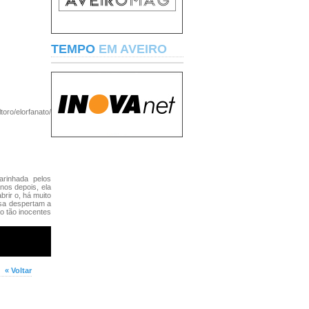
TEMPO
EM AVEIRO
toro/elorfanato/
arinhada pelos
nos depois, ela
rir o, há muito
osa despertam a
o tão inocentes
« Voltar