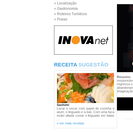
» Localização
» Gastronomia
» Roteiros Turísticos
» Praias
RECEITA
SUGESTÃO
Resumo
responsáve
regressa c
abandonand
imaginação
Sashimi
Lavar e secar com papel de cozinha o
atum, o linguado e a lula. Com uma faca
muito afiada cortar o linguado em fatias
...
» ver mais receitas