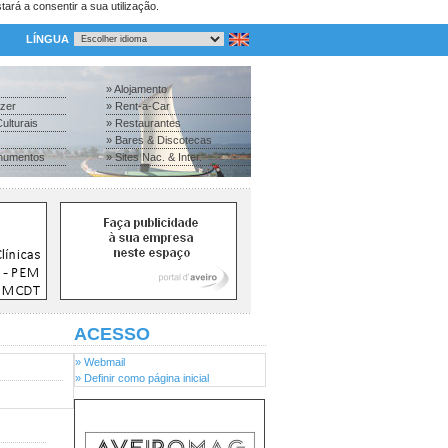
tará a consentir a sua utilização.
LÍNGUA
» Alojamento
azer
» Rent-a-Car
ulturais
» Restaurantes
» Bares & Discotecas
numentos
» Sites Nac. & Inter.
ACESSO
» Webmail
» Definir como página inicial