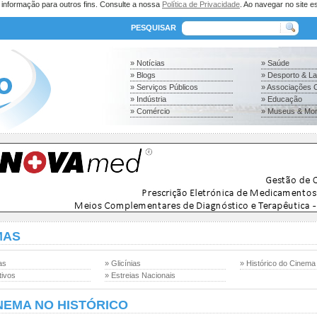
a informação para outros fins. Consulte a nossa
Política de Privacidade
. Ao navegar no site es
PESQUISAR
» Notícias
» Saúde
» Blogs
» Desporto & L
» Serviços Públicos
» Associações C
» Indústria
» Educação
» Comércio
» Museus & Mo
MAS
as
» Glicínias
» Histórico do Cinema
tivos
» Estreias Nacionais
NEMA NO HISTÓRICO