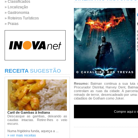
» Classificados
» Localização
» Gastronomia
» Roteiros Turísticos
» Praias
RECEITA
SUGESTÃO
Resumo:
Batman continua a sua luta
Procurador Distrital, Harvey Dent, Batma
controlam as ruas da cidade. A parceria
reinado de terror, desencadeado por uma 
cidadãos de Gotham como Joker.
Compre aqui o s
Caril de Gambas à Indiana
Descasque as gambas, deixando as
caudas intactas. Retire-lhes o veio
escuro.
Numa frigideira funda, aqueça a ...
» ver mais receitas