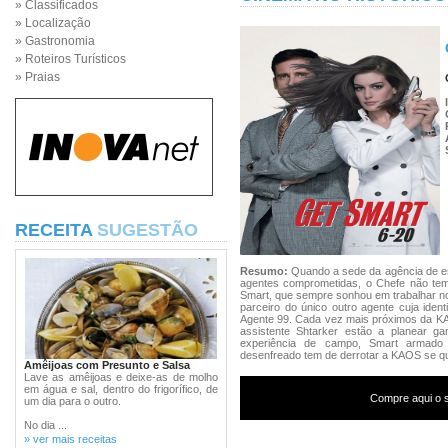
» Classificados
» Localização
» Gastronomia
» Roteiros Turísticos
» Praias
RECEITA
SUGESTÃO
Resumo:
Quando a sede da agência de es
agentes comprometidas, o Chefe não tem
Smart, que sempre sonhou em trabalhar no
parceiro do único outro agente cuja iden
Agente 99. Cada vez mais próximos da KA
assistente Shtarker estão a planear g
experiência de campo, Smart armado
desenfreado tem de derrotar a KAOS se qui
Amêijoas com Presunto e Salsa
Lave as amêijoas e deixe-as de molho
em água e sal, dentro do frigorífico, de
Compre aqui o s
um dia para o outro.
No dia ...
» ver mais receitas