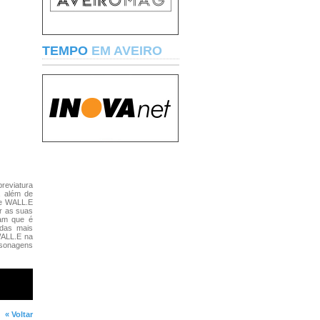
TEMPO
EM AVEIRO
reviatura
a além de
ue WALL.E
ar as suas
gam que é
 das mais
WALL.E na
ersonagens
« Voltar