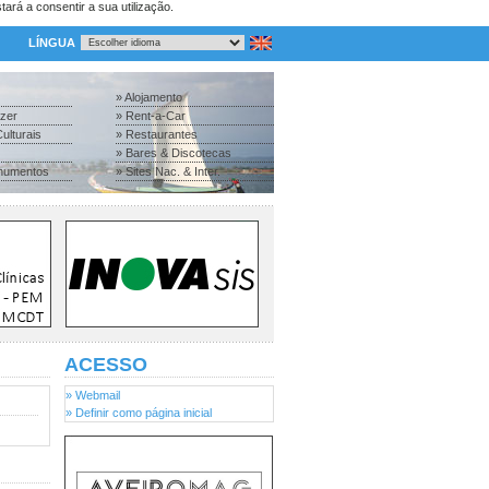
tará a consentir a sua utilização.
LÍNGUA
» Alojamento
azer
» Rent-a-Car
ulturais
» Restaurantes
» Bares & Discotecas
numentos
» Sites Nac. & Inter.
ACESSO
» Webmail
» Definir como página inicial