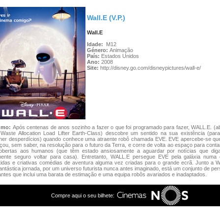
Wall.E (V.P.)
Wall.E
Idade:
M12
Género:
Animação
País:
Estados Unidos
Ano:
2008
Site:
http://disney.go.com/disneypictures/wall-e/
umo:
Após centenas de anos sozinho a fazer o que foi programado para fazer, WALL.E. (ab
 Waste Allocation Load Lifter Earth-Class) descobre um sentido na sua existência (par
lher desperdícios) quando conhece uma atraente robô chamada EVE. EVE apercebe-se q
çou, sem saber, na resolução para o futuro da Terra, e corre de volta ao espaço para cont
obertas aos humanos (que têm estado ansiosamente a aguardar por notícias que di
lmente seguro voltar para casa). Entretanto, WALL.E persegue EVE pela galáxia numa
tidas e criativas comédias de aventura alguma vez criadas para o grande ecrã. Junto a 
antástica jornada, por um universo futurista nunca antes imaginado, está um conjunto de p
iantes que inclui uma barata de estimação e uma equipa robôs avariados e inadaptados.
Compre aqui o seu bilhete: