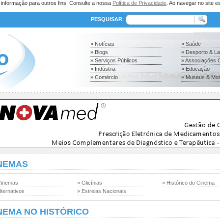
a informação para outros fins. Consulte a nossa
Política de Privacidade
. Ao navegar no site es
PESQUISAR
» Notícias
» Saúde
» Blogs
» Desporto & L
» Serviços Públicos
» Associações C
» Indústria
» Educação
» Comércio
» Museus & Mo
NEMAS
Cinemas
» Glicínias
» Histórico do Cinema
lternativos
» Estreias Nacionais
NEMA NO HISTÓRICO