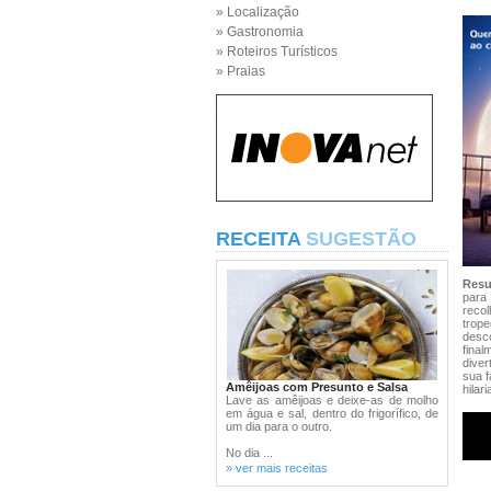
» Localização
» Gastronomia
» Roteiros Turísticos
» Praias
RECEITA
SUGESTÃO
Res
para
reco
trope
desc
fina
diver
sua f
Amêijoas com Presunto e Salsa
hilar
Lave as amêijoas e deixe-as de molho
em água e sal, dentro do frigorífico, de
um dia para o outro.
No dia ...
» ver mais receitas