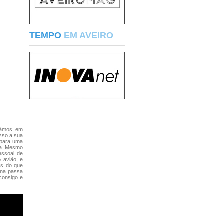
TEMPO
EM AVEIRO
xámos, em
sso a sua
 para uma
ia. Mesmo
essoal de
 avião, e
os do que
 na passa
 consigo e