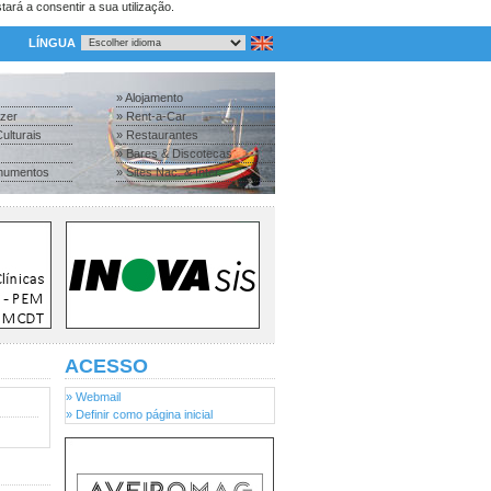
tará a consentir a sua utilização.
LÍNGUA
» Alojamento
azer
» Rent-a-Car
ulturais
» Restaurantes
» Bares & Discotecas
numentos
» Sites Nac. & Inter.
ACESSO
» Webmail
» Definir como página inicial