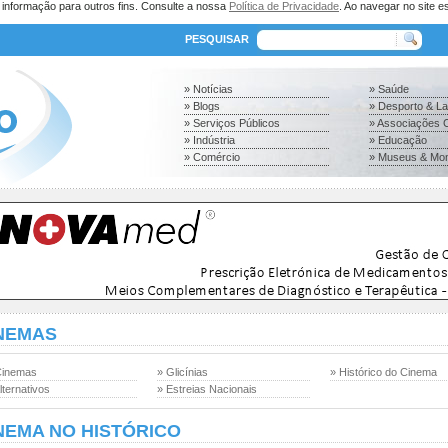
a informação para outros fins. Consulte a nossa
Política de Privacidade
. Ao navegar no site es
PESQUISAR
» Notícias
» Saúde
» Blogs
» Desporto & L
» Serviços Públicos
» Associações C
» Indústria
» Educação
» Comércio
» Museus & Mo
NEMAS
Cinemas
» Glicínias
» Histórico do Cinema
lternativos
» Estreias Nacionais
NEMA NO HISTÓRICO