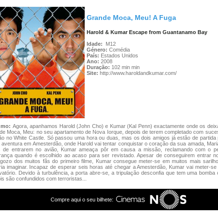
Grande Moca, Meu! A Fuga
Harold & Kumar Escape from Guantanamo Bay
Idade:
M12
Género:
Comédia
País:
Estados Unidos
Ano:
2008
Duração:
102 min min
Site:
http://www.haroldandkumar.com/
umo:
Agora, apanhamos Harold (John Cho) e Kumar (Kal Penn) exactamente onde os dei
de Moca, Meu: no seu apartamento de Nova Iorque, depois de terem completado com suce
ão no White Castle. Só passou uma hora ou duas, mas os dois amigos já estão de partida
 aventura em Amesterdão, onde Harold vai tentar conquistar o coração da sua amada, Mar
s de entrarem no avião, Kumar ameaça pôr em causa a missão, reclamando com o p
rança quando é escolhido ao acaso para ser revistado. Apesar de conseguirem entrar no
 gozo dos muitos fãs do primeiro filme, Kumar consegue meter-se em muitos mais sarilh
ia imaginar. Incapaz de esperar seis horas até chegar a Amesterdão, Kumar vai meter-se
vatório. Devido à turbulência, a porta abre-se, a tripulação desconfia que tem uma bomba
is são confundidos com terroristas...
Compre aqui o seu bilhete: