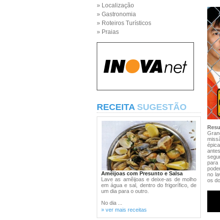
» Localização
» Gastronomia
» Roteiros Turísticos
» Praias
RECEITA
SUGESTÃO
Res
Gran
miss
épica
ante
segu
para
poder
Amêijoas com Presunto e Salsa
no la
Lave as amêijoas e deixe-as de molho
os do
em água e sal, dentro do frigorífico, de
um dia para o outro.
No dia ...
» ver mais receitas