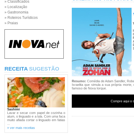
» Classificados
» Localização
» Gastronomia
» Roteiros Turísticos
» Praias
RECEITA
SUGESTÃO
Resumo:
Comédia de Adam Sandler, Robe
Israelita que simula a sua própria morte,
famoso de Nova Iorque.
Compre aqui o s
Sashimi
Lavar e secar com papel de cozinha o
atum, o linguado e a lula. Com uma faca
muito afiada cortar o linguado em fatias
...
» ver mais receitas