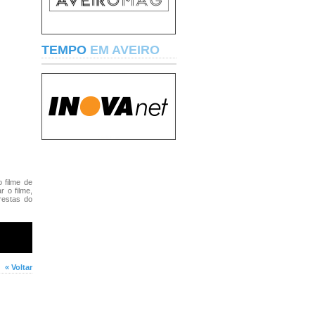
TEMPO
EM AVEIRO
 filme de
 o filme,
restas do
« Voltar