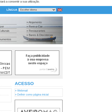
tará a consentir a sua utilização.
LÍNGUA
» Alojamento
azer
» Rent-a-Car
ulturais
» Restaurantes
» Bares & Discotecas
numentos
» Sites Nac. & Inter.
ACESSO
» Webmail
» Definir como página inicial