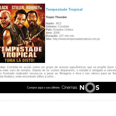
Tempestade Tropical
Tropic Thunder
Idade:
M12
Género:
Comédia
País:
Estados Unidos
Ano:
2008
Duração:
107 min min
Site:
http://www.tempestadetropical.com.pt
umo:
Comédia de acção sobre um grupo de actores egocêntricos que se propõe fazer o
a mais caro de sempre. Depois de os custos dispararem, o estúdio é obrigado a cancelar
o frustrado realizador recusa-se a parar as filmagens e leva o seu elenco para as flo
te Asiático, onde encontram vilões a sério...
Compre aqui o seu bilhete: