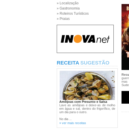
» Localização
» Gastronomia
» Roteiros Turísticos
» Praias
RECEITA
SUGESTÃO
Res
guerr
mas 
Sudes
Amêijoas com Presunto e Salsa
Lave as amêijoas e deixe-as de molho
em água e sal, dentro do frigorífico, de
um dia para o outro.
No dia ...
» ver mais receitas