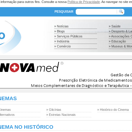
a informação para outros fins. Consulte a nossa
Política de Privacidade
. Ao navegar no site es
PESQUISAR
» Notícias
» Saúde
» Blogs
» Desporto & L
» Serviços Públicos
» Associações C
» Indústria
» Educação
» Comércio
» Museus & Mo
NEMAS
Cinemas
» Glicínias
» Histórico do Cinema
lternativos
» Estreias Nacionais
NEMA NO HISTÓRICO