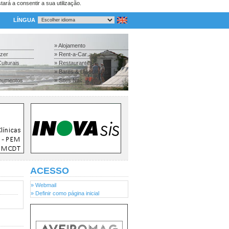
tará a consentir a sua utilização.
LÍNGUA
» Alojamento
azer
» Rent-a-Car
ulturais
» Restaurantes
» Bares & Discotecas
numentos
» Sites Nac. & Inter.
ACESSO
» Webmail
» Definir como página inicial