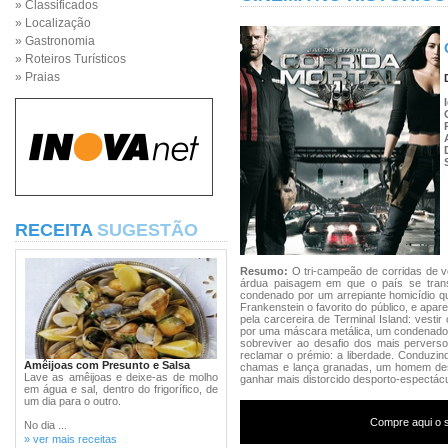
» Classificados
» Localização
» Gastronomia
» Roteiros Turísticos
» Praias
RECEITA
SUGESTÃO
Resumo:
O tri-campeão de corridas de v
árdua paisagem em que o país se trans
condenado por um arrepiante homicídio q
Frankenstein o favorito do público, e apa
pela carcereira de Terminal Island: vesti
por uma máscara metálica, um condenado s
sobreviver ao desafio dos mais pervers
reclamar o prémio: a liberdade. Conduzin
Amêijoas com Presunto e Salsa
chamas e lança granadas, um homem dese
Lave as amêijoas e deixe-as de molho
ganhar mais distorcido desporto-espectác
em água e sal, dentro do frigorífico, de
um dia para o outro.
Compre aqui o s
No dia ...
» ver mais receitas