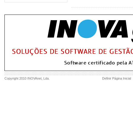
Copyright 2010
INOVAnet
, Lda.
Definir Página Inicial