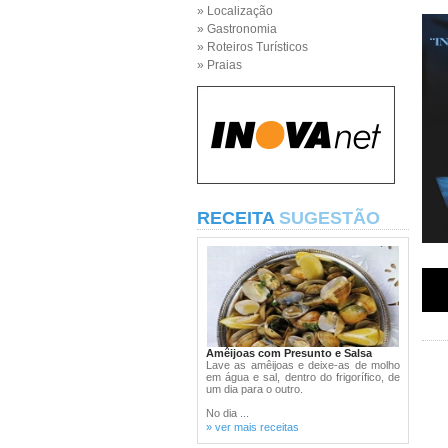
» Localização
» Gastronomia
» Roteiros Turísticos
» Praias
RECEITA
SUGESTÃO
Amêijoas com Presunto e Salsa
Lave as amêijoas e deixe-as de molho
em água e sal, dentro do frigorífico, de
um dia para o outro.
No dia ...
» ver mais receitas