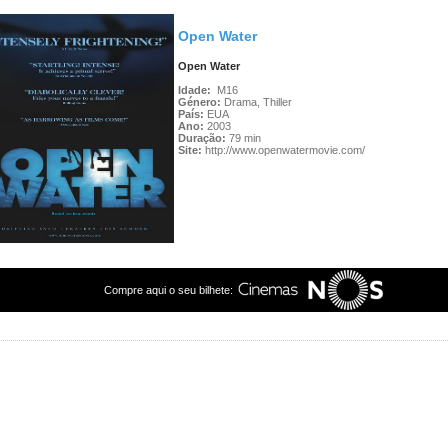
Open Water
Open Water
Idade:
M16
Género:
Drama, Thiller
País:
EUA
Ano:
2003
Duração:
79 min
Site:
http://www.openwatermovie.com/
Compre aqui o seu bilhete: