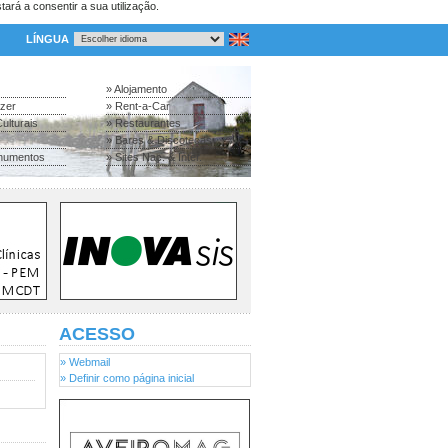
tará a consentir a sua utilização.
LÍNGUA
» Alojamento
azer
» Rent-a-Car
ulturais
» Restaurantes
» Bares & Discotecas
numentos
» Sites Nac. & Inter.
ACESSO
» Webmail
» Definir como página inicial