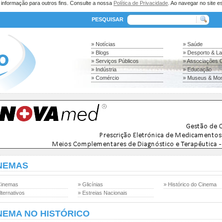
a informação para outros fins. Consulte a nossa
Política de Privacidade
. Ao navegar no site es
PESQUISAR
» Notícias
» Saúde
» Blogs
» Desporto & L
» Serviços Públicos
» Associações C
» Indústria
» Educação
» Comércio
» Museus & Mo
NEMAS
Cinemas
» Glicínias
» Histórico do Cinema
lternativos
» Estreias Nacionais
NEMA NO HISTÓRICO