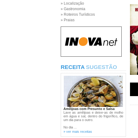
» Localização
» Gastronomia
» Roteiros Turísticos
» Praias
RECEITA
SUGESTÃO
Amêijoas com Presunto e Salsa
Lave as amêijoas e deixe-as de molho
em água e sal, dentro do frigorífico, de
um dia para o outro.
No dia ...
» ver mais receitas