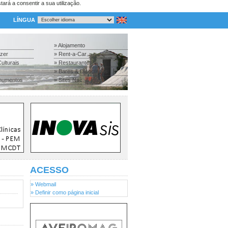
tará a consentir a sua utilização.
LÍNGUA
» Alojamento
azer
» Rent-a-Car
ulturais
» Restaurantes
» Bares & Discotecas
numentos
» Sites Nac. & Inter.
ACESSO
» Webmail
» Definir como página inicial