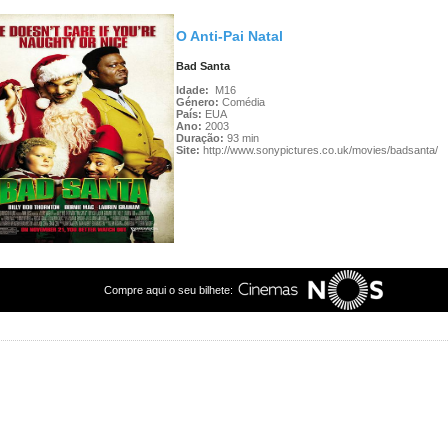
O Anti-Pai Natal
Bad Santa
Idade:
M16
Género:
Comédia
País:
EUA
Ano:
2003
Duração:
93 min
Site:
http://www.sonypictures.co.uk/movies/badsanta/
Compre aqui o seu bilhete: