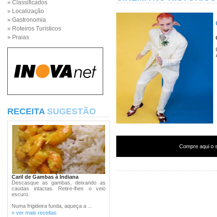
» Classificados
» Localização
» Gastronomia
» Roteiros Turísticos
» Praias
RECEITA
SUGESTÃO
Compre aqui o s
Caril de Gambas à Indiana
Descasque as gambas, deixando as
caudas intactas. Retire-lhes o veio
escuro.
Numa frigideira funda, aqueça a ...
» ver mais receitas