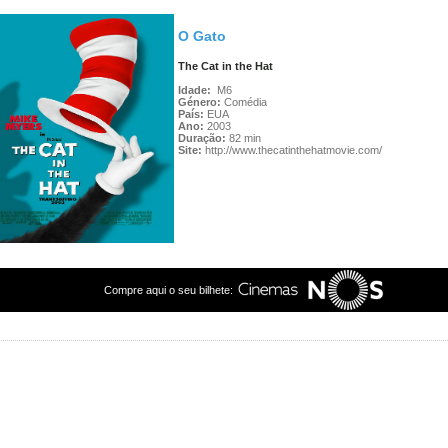
O Gato
The Cat in the Hat
Idade:
M6
Género:
Comédia
País:
EUA
Ano:
2003
Duração:
82 min
Site:
http://www.thecatinthehatmovie.com/
Compre aqui o seu bilhete: