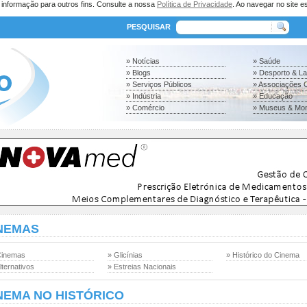
a informação para outros fins. Consulte a nossa
Política de Privacidade
. Ao navegar no site es
PESQUISAR
» Notícias
» Saúde
» Blogs
» Desporto & L
» Serviços Públicos
» Associações C
» Indústria
» Educação
» Comércio
» Museus & Mo
NEMAS
Cinemas
» Glicínias
» Histórico do Cinema
lternativos
» Estreias Nacionais
NEMA NO HISTÓRICO