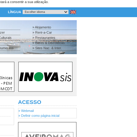
tará a consentir a sua utilização.
LÍNGUA
» Alojamento
azer
» Rent-a-Car
ulturais
» Restaurantes
» Bares & Discotecas
numentos
» Sites Nac. & Inter.
ACESSO
» Webmail
» Definir como página inicial