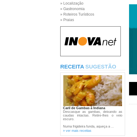
» Localização
» Gastronomia
» Roteiros Turísticos
» Praias
RECEITA
SUGESTÃO
Caril de Gambas à Indiana
Descasque as gambas, deixando as
caudas intactas. Retire-lhes o veio
escuro.
Numa frigideira funda, aqueça a ...
» ver mais receitas