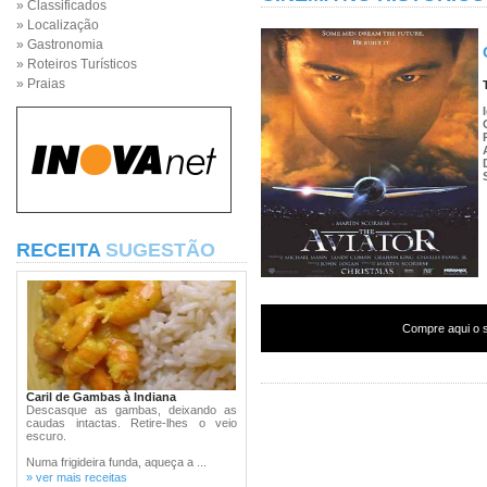
» Classificados
» Localização
» Gastronomia
» Roteiros Turísticos
» Praias
RECEITA
SUGESTÃO
Compre aqui o s
Caril de Gambas à Indiana
Descasque as gambas, deixando as
caudas intactas. Retire-lhes o veio
escuro.
Numa frigideira funda, aqueça a ...
» ver mais receitas