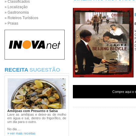
» Classificados
» Localização
» Gastronomia
» Roteiros Turísticos
» Praias
RECEITA
SUGESTÃO
Compre aqui o s
Amêijoas com Presunto e Salsa
Lave as amêijoas e deixe-as de molho
em água e sal, dentro do frigorífico, de
um dia para o outro.
No dia ...
» ver mais receitas