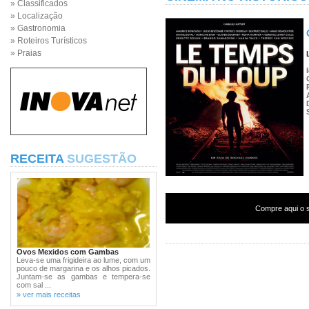
» Classificados
» Localização
» Gastronomia
» Roteiros Turísticos
» Praias
RECEITA
SUGESTÃO
Compre aqui o s
Ovos Mexidos com Gambas
Leva-se uma frigideira ao lume, com um
pouco de margarina e os alhos picados.
Juntam-se as gambas e tempera-se
com sal ...
» ver mais receitas