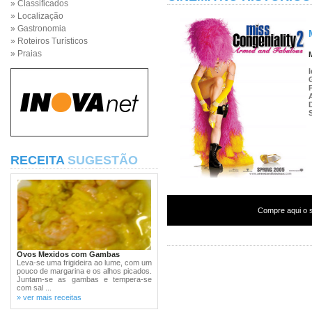
» Classificados
» Localização
» Gastronomia
» Roteiros Turísticos
» Praias
RECEITA
SUGESTÃO
Compre aqui o s
Ovos Mexidos com Gambas
Leva-se uma frigideira ao lume, com um
pouco de margarina e os alhos picados.
Juntam-se as gambas e tempera-se
com sal ...
» ver mais receitas