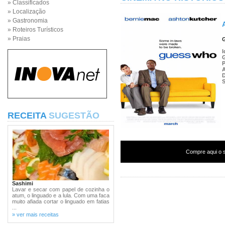
» Classificados
» Localização
» Gastronomia
» Roteiros Turísticos
» Praias
I
P
S
RECEITA
SUGESTÃO
Compre aqui o s
Sashimi
Lavar e secar com papel de cozinha o
atum, o linguado e a lula. Com uma faca
muito afiada cortar o linguado em fatias
...
» ver mais receitas