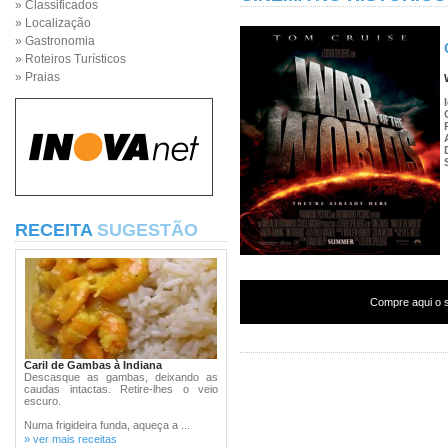
» Classificados
» Localização
» Gastronomia
» Roteiros Turísticos
» Praias
RECEITA
SUGESTÃO
Compre aqui o s
Caril de Gambas à Indiana
Descasque as gambas, deixando as
caudas intactas. Retire-lhes o veio
escuro.
Numa frigideira funda, aqueça a ...
» ver mais receitas