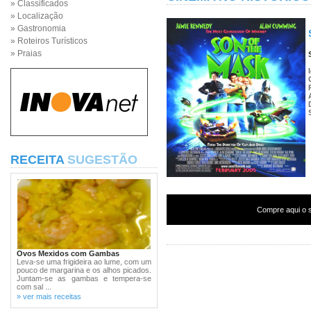
» Classificados
» Localização
» Gastronomia
» Roteiros Turísticos
» Praias
RECEITA
SUGESTÃO
Compre aqui o s
Ovos Mexidos com Gambas
Leva-se uma frigideira ao lume, com um
pouco de margarina e os alhos picados.
Juntam-se as gambas e tempera-se
com sal ...
» ver mais receitas