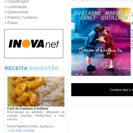
» Classificados
» Localização
» Gastronomia
» Roteiros Turísticos
» Praias
J
I
P
S
RECEITA
SUGESTÃO
Compre aqui o s
Caril de Gambas à Indiana
Descasque as gambas, deixando as
caudas intactas. Retire-lhes o veio
escuro.
Numa frigideira funda, aqueça a ...
» ver mais receitas