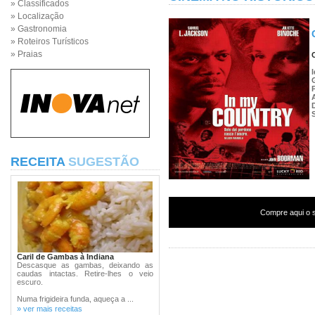
» Classificados
» Localização
» Gastronomia
» Roteiros Turísticos
» Praias
RECEITA
SUGESTÃO
Compre aqui o s
Caril de Gambas à Indiana
Descasque as gambas, deixando as
caudas intactas. Retire-lhes o veio
escuro.
Numa frigideira funda, aqueça a ...
» ver mais receitas