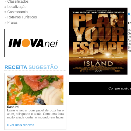
» Classificados
» Localização
» Gastronomia
A
» Roteiros Turísticos
» Praias
Th
Id
G
Pa
A
D
Si
ht
RECEITA
SUGESTÃO
Compre aqui o s
Sashimi
Lavar e secar com papel de cozinha o
atum, o linguado e a lula. Com uma faca
muito afiada cortar o linguado em fatias
...
» ver mais receitas