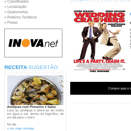
» Classificados
» Localização
» Gastronomia
» Roteiros Turísticos
» Praias
RECEITA
SUGESTÃO
Compre aqui o s
Amêijoas com Presunto e Salsa
Lave as amêijoas e deixe-as de molho
em água e sal, dentro do frigorífico, de
um dia para o outro.
No dia ...
» ver mais receitas