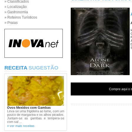
» Classificados
» Localização
» Gastronomia
» Roteiros Turísticos
» Praias
RECEITA
SUGESTÃO
Compre aqui o s
Ovos Mexidos com Gambas
Leva-se uma frigideira ao lume, com um
pouco de margarina e os alhos picados.
Juntam-se as gambas e tempera-se
com sal ...
» ver mais receitas