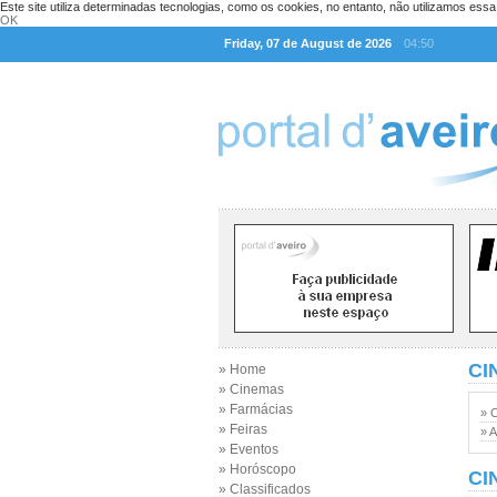
Este site utiliza determinadas tecnologias, como os cookies, no entanto, não utilizamos ess
OK
Friday, 07 de August de 2026
04:50
CI
» Home
» Cinemas
» Farmácias
» 
» Feiras
» A
» Eventos
» Horóscopo
CI
» Classificados