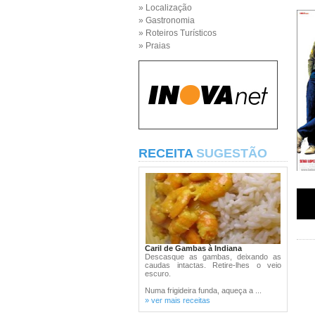
» Localização
» Gastronomia
» Roteiros Turísticos
» Praias
RECEITA
SUGESTÃO
Caril de Gambas à Indiana
Descasque as gambas, deixando as
caudas intactas. Retire-lhes o veio
escuro.
Numa frigideira funda, aqueça a ...
» ver mais receitas