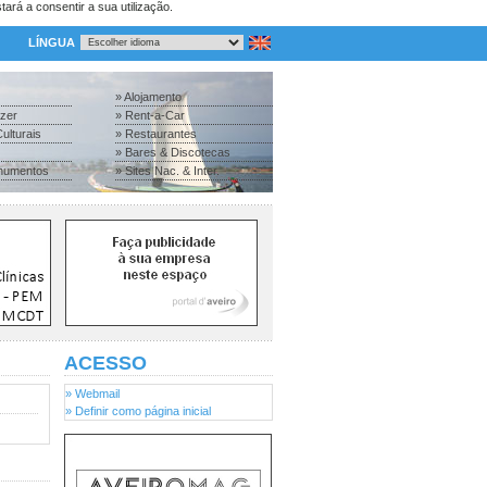
tará a consentir a sua utilização.
LÍNGUA
» Alojamento
azer
» Rent-a-Car
ulturais
» Restaurantes
» Bares & Discotecas
numentos
» Sites Nac. & Inter.
ACESSO
» Webmail
» Definir como página inicial