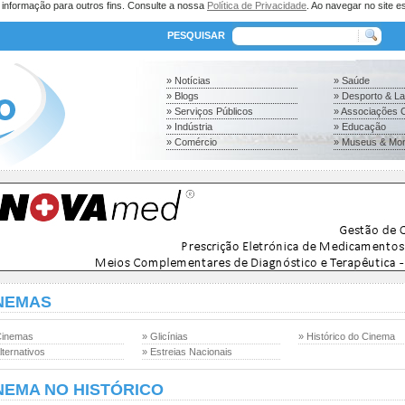
a informação para outros fins. Consulte a nossa
Política de Privacidade
. Ao navegar no site es
PESQUISAR
» Notícias
» Saúde
» Blogs
» Desporto & L
» Serviços Públicos
» Associações C
» Indústria
» Educação
» Comércio
» Museus & Mo
NEMAS
Cinemas
» Glicínias
» Histórico do Cinema
lternativos
» Estreias Nacionais
NEMA NO HISTÓRICO