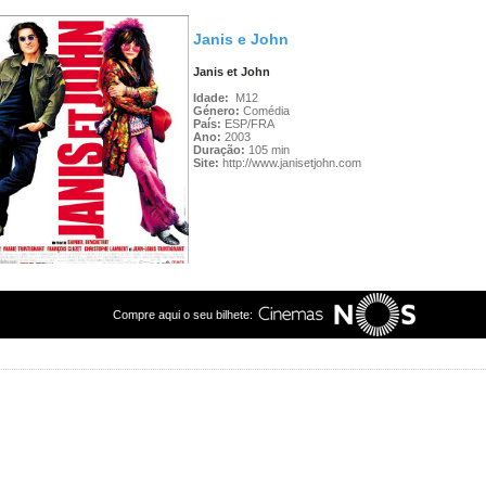
Janis e John
Janis et John
Idade:
M12
Género:
Comédia
País:
ESP/FRA
Ano:
2003
Duração:
105 min
Site:
http://www.janisetjohn.com
Compre aqui o seu bilhete: