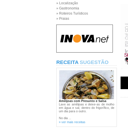
» Localização
» Gastronomia
» Roteiros Turísticos
» Praias
RECEITA
SUGESTÃO
Amêijoas com Presunto e Salsa
Lave as amêijoas e deixe-as de molho
em água e sal, dentro do frigorífico, de
um dia para o outro.
No dia ...
» ver mais receitas