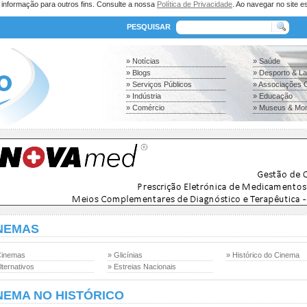
a informação para outros fins. Consulte a nossa
Política de Privacidade
. Ao navegar no site es
PESQUISAR
» Notícias
» Saúde
» Blogs
» Desporto & L
» Serviços Públicos
» Associações C
» Indústria
» Educação
» Comércio
» Museus & Mo
NEMAS
Cinemas
» Glicínias
» Histórico do Cinema
lternativos
» Estreias Nacionais
NEMA NO HISTÓRICO