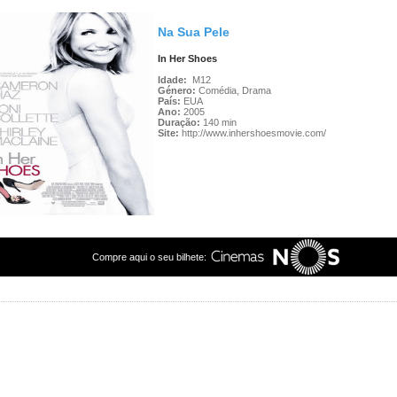
Na Sua Pele
In Her Shoes
Idade:
M12
Género:
Comédia, Drama
País:
EUA
Ano:
2005
Duração:
140 min
Site:
http://www.inhershoesmovie.com/
Compre aqui o seu bilhete: