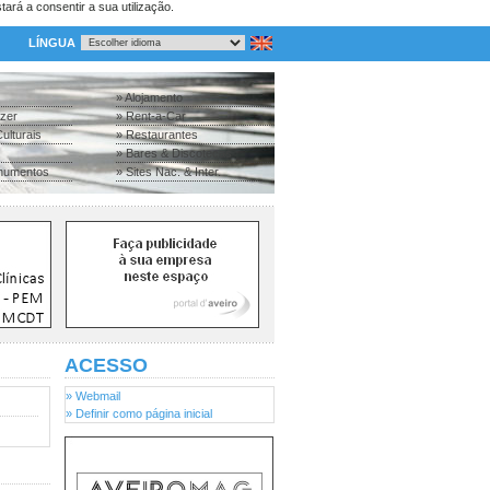
tará a consentir a sua utilização.
LÍNGUA
» Alojamento
azer
» Rent-a-Car
ulturais
» Restaurantes
» Bares & Discotecas
numentos
» Sites Nac. & Inter.
ACESSO
» Webmail
» Definir como página inicial