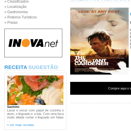
» Classificados
» Localização
» Gastronomia
» Roteiros Turísticos
» Praias
RECEITA
SUGESTÃO
Compre aqui o s
Sashimi
Lavar e secar com papel de cozinha o
atum, o linguado e a lula. Com uma faca
muito afiada cortar o linguado em fatias
...
» ver mais receitas