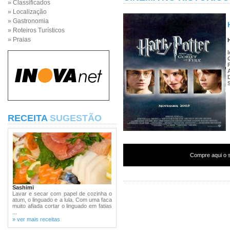
» Classificados
» Localização
» Gastronomia
» Roteiros Turísticos
» Praias
RECEITA
SUGESTÃO
Compre aqui o s
Sashimi
Lavar e secar com papel de cozinha o
atum, o linguado e a lula. Com uma faca
muito afiada cortar o linguado em fatias
...
» ver mais receitas