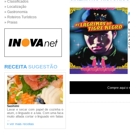
» Classificados
» Localização
» Gastronomia
» Roteiros Turísticos
» Praias
F
I
P
S
RECEITA
SUGESTÃO
Compre aqui o s
Sashimi
Lavar e secar com papel de cozinha o
atum, o linguado e a lula. Com uma faca
muito afiada cortar o linguado em fatias
...
» ver mais receitas