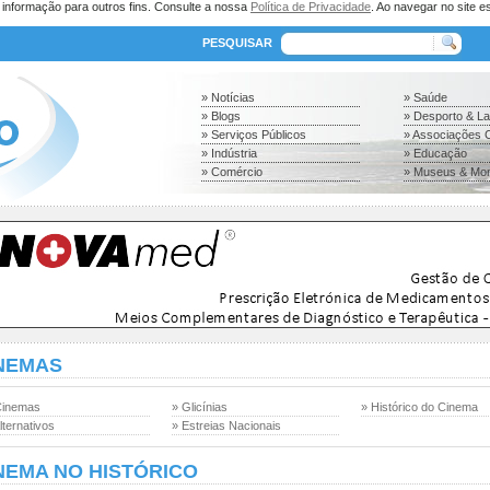
a informação para outros fins. Consulte a nossa
Política de Privacidade
. Ao navegar no site es
PESQUISAR
» Notícias
» Saúde
» Blogs
» Desporto & L
» Serviços Públicos
» Associações C
» Indústria
» Educação
» Comércio
» Museus & Mo
NEMAS
Cinemas
» Glicínias
» Histórico do Cinema
lternativos
» Estreias Nacionais
NEMA NO HISTÓRICO