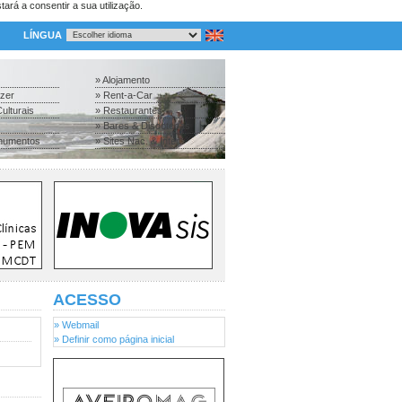
tará a consentir a sua utilização.
LÍNGUA
» Alojamento
azer
» Rent-a-Car
ulturais
» Restaurantes
» Bares & Discotecas
numentos
» Sites Nac. & Inter.
ACESSO
» Webmail
» Definir como página inicial