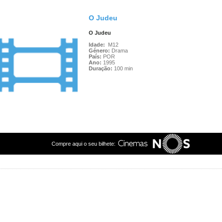
O Judeu
O Judeu
Idade:
M12
Género:
Drama
País:
POR
Ano:
1995
Duração:
100 min
Compre aqui o seu bilhete: