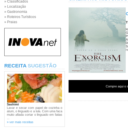
» Classificados
» Localização
» Gastronomia
O
» Roteiros Turísticos
» Praias
T
I
G
P
A
D
S
h
RECEITA
SUGESTÃO
Compre aqui o s
Sashimi
Lavar e secar com papel de cozinha o
atum, o linguado e a lula. Com uma faca
muito afiada cortar o linguado em fatias
...
» ver mais receitas