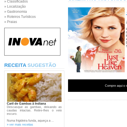
» Classificados
» Localização
» Gastronomia
» Roteiros Turísticos
» Praias
RECEITA
SUGESTÃO
Compre aqui o s
Caril de Gambas à Indiana
Descasque as gambas, deixando as
caudas intactas. Retire-lhes o veio
escuro.
Numa frigideira funda, aqueça a ...
» ver mais receitas