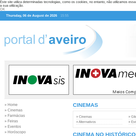
Este site utiliza determinadas tecnologias, como os cookies, no entanto, não utilizamos ess
a sua utilização.
OK
Thursday, 06 de August de 2026
15:55
CINEMAS
» Home
» Cinemas
» Farmácias
» Cinemas
» Gli
» Feiras
» Alternativos
» Est
» Eventos
» Horóscopo
CINEMA NO HISTÓRICO