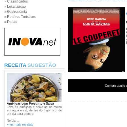
» Classificados
» Localização
» Gastronomia
» Roteiros Turísticos
» Praias
RECEITA
SUGESTÃO
Compre aqui o s
Amêijoas com Presunto e Salsa
Lave as amêijoas e deixe-as de molho
em água e sal, dentro do frigorífico, de
um dia para o outro.
No dia ...
» ver mais receitas