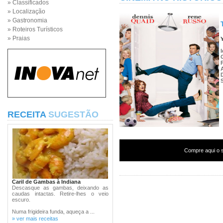
» Classificados
» Localização
» Gastronomia
» Roteiros Turísticos
» Praias
RECEITA
SUGESTÃO
Compre aqui o s
Caril de Gambas à Indiana
Descasque as gambas, deixando as
caudas intactas. Retire-lhes o veio
escuro.
Numa frigideira funda, aqueça a ...
» ver mais receitas