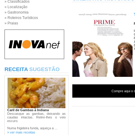
» Classificados
» Localização
» Gastronomia
» Roteiros Turísticos
» Praias
RECEITA
SUGESTÃO
Compre aqui o s
Caril de Gambas à Indiana
Descasque as gambas, deixando as
caudas intactas. Retire-lhes o veio
escuro.
Numa frigideira funda, aqueça a ...
» ver mais receitas