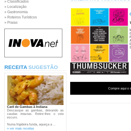
» Classificados
» Localização
» Gastronomia
» Roteiros Turísticos
» Praias
RECEITA
SUGESTÃO
Compre aqui o s
Caril de Gambas à Indiana
Descasque as gambas, deixando as
caudas intactas. Retire-lhes o veio
escuro.
Numa frigideira funda, aqueça a ...
» ver mais receitas