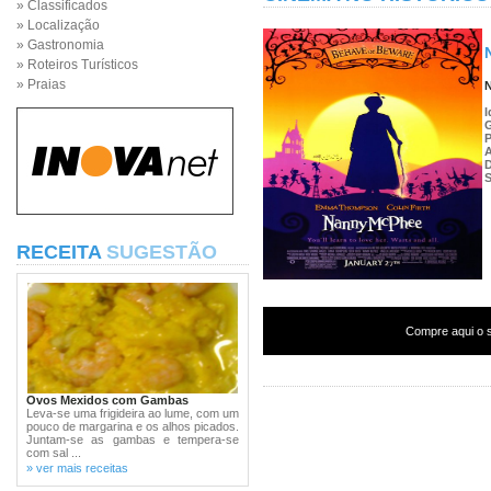
» Classificados
» Localização
» Gastronomia
» Roteiros Turísticos
» Praias
I
P
S
RECEITA
SUGESTÃO
Compre aqui o s
Ovos Mexidos com Gambas
Leva-se uma frigideira ao lume, com um
pouco de margarina e os alhos picados.
Juntam-se as gambas e tempera-se
com sal ...
» ver mais receitas