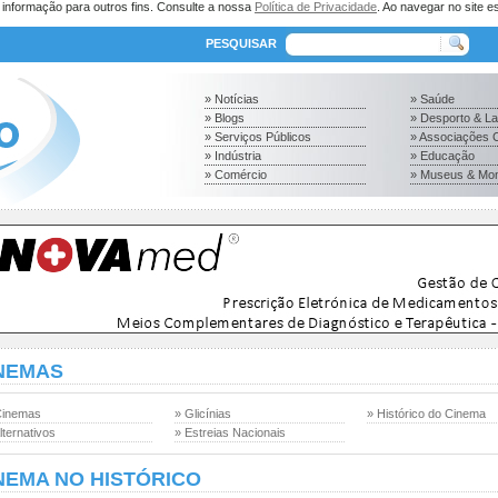
a informação para outros fins. Consulte a nossa
Política de Privacidade
. Ao navegar no site es
PESQUISAR
» Notícias
» Saúde
» Blogs
» Desporto & L
» Serviços Públicos
» Associações C
» Indústria
» Educação
» Comércio
» Museus & Mo
NEMAS
Cinemas
» Glicínias
» Histórico do Cinema
lternativos
» Estreias Nacionais
NEMA NO HISTÓRICO