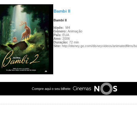
Bambi II
Bambi II
Idade:
M4
Género:
Animação
País:
EUA
Ano:
2006
Duração:
72 min
Site:
http://disney.go.com/disneyvideos/animatedfilms/b
Compre aqui o seu bilhete: