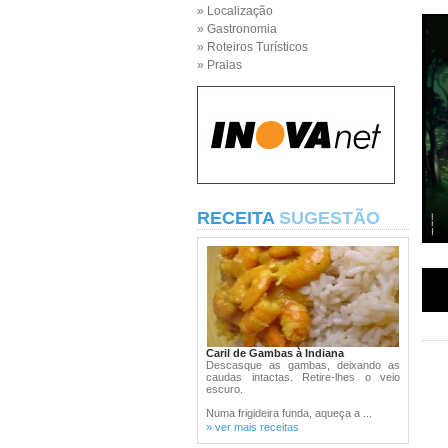
» Localização
» Gastronomia
» Roteiros Turísticos
» Praias
RECEITA
SUGESTÃO
Caril de Gambas à Indiana
Descasque as gambas, deixando as
caudas intactas. Retire-lhes o veio
escuro.
Numa frigideira funda, aqueça a ...
» ver mais receitas