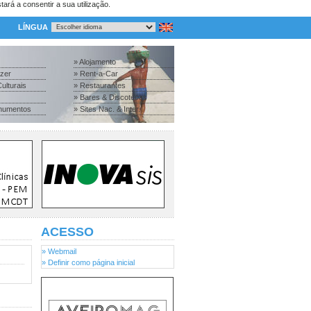
tará a consentir a sua utilização.
LÍNGUA
» Alojamento
azer
» Rent-a-Car
ulturais
» Restaurantes
» Bares & Discotecas
numentos
» Sites Nac. & Inter.
ACESSO
» Webmail
» Definir como página inicial