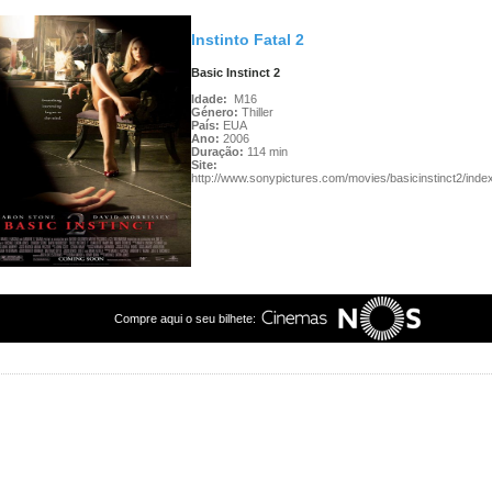
Instinto Fatal 2
Basic Instinct 2
Idade:
M16
Género:
Thiller
País:
EUA
Ano:
2006
Duração:
114 min
Site:
http://www.sonypictures.com/movies/basicinstinct2/inde
Compre aqui o seu bilhete: