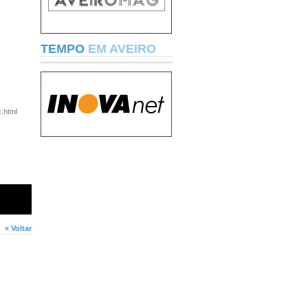
TEMPO
EM AVEIRO
x.html
« Voltar