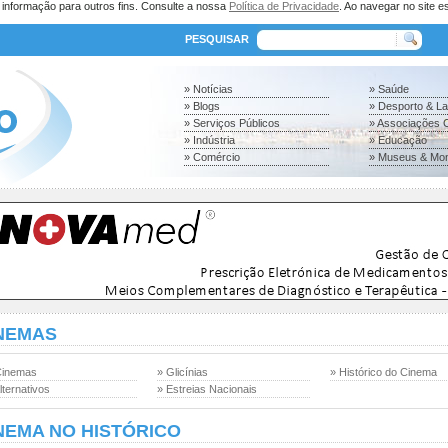
a informação para outros fins. Consulte a nossa
Política de Privacidade
. Ao navegar no site es
PESQUISAR
» Notícias
» Saúde
» Blogs
» Desporto & L
» Serviços Públicos
» Associações C
» Indústria
» Educação
» Comércio
» Museus & Mo
NEMAS
Cinemas
» Glicínias
» Histórico do Cinema
lternativos
» Estreias Nacionais
NEMA NO HISTÓRICO