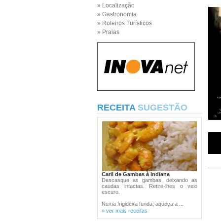
» Localização
» Gastronomia
» Roteiros Turísticos
» Praias
RECEITA
SUGESTÃO
Caril de Gambas à Indiana
Descasque as gambas, deixando as
caudas intactas. Retire-lhes o veio
escuro.
Numa frigideira funda, aqueça a ...
» ver mais receitas