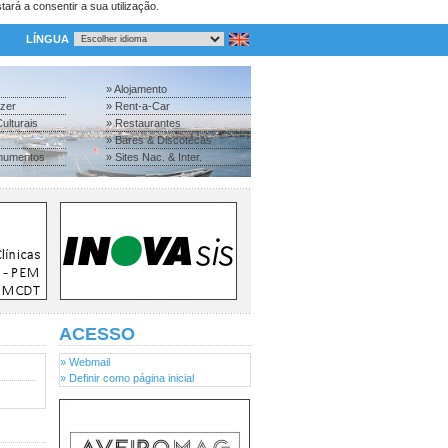
tará a consentir a sua utilização.
LÍNGUA
» Alojamento
azer
» Rent-a-Car
ulturais
» Restaurantes
» Bares & Discotecas
numentos
» Sites Nac. & Inter.
ACESSO
» Webmail
» Definir como página inicial